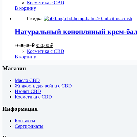
цена
цена:
Косметика с CBD
составляла
1500,00 ₽.
В корзину
2500,00 ₽.
Скидка
Натуральный конопляный крем-баль
Первоначальная
Текущая
1600,00
₽
950,00
₽
цена
цена:
Косметика с CBD
составляла
950,00 ₽.
В корзину
1600,00 ₽.
Магазин
Масло CBD
Жидкость для вейпа с CBD
Изолят CBD
Косметика с CBD
Информация
Контакты
Сертификаты