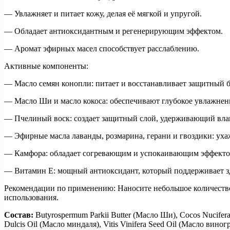
— Увлажняет и питает кожу, делая её мягкой и упругой.
— Обладает антиоксидантным и регенерирующим эффектом.
— Аромат эфирных масел способствует расслаблению.
Активные компоненты:
— Масло семян конопли: питает и восстанавливает защитный б
— Масло Ши и масло кокоса: обеспечивают глубокое увлажнени
— Пчелиный воск: создает защитный слой, удерживающий влаг
— Эфирные масла лаванды, розмарина, герани и гвоздики: ух
— Камфора: обладает согревающим и успокаивающим эффекто
— Витамин Е: мощный антиоксидант, который поддерживает з
Рекомендации по применению: Наносите небольшое количеств
использования.
Состав:
Butyrospermum Parkii Butter (Масло Ши), Cocos Nucifera
Dulcis Oil (Масло миндаля), Vitis Vinifera Seed Oil (Масло вино