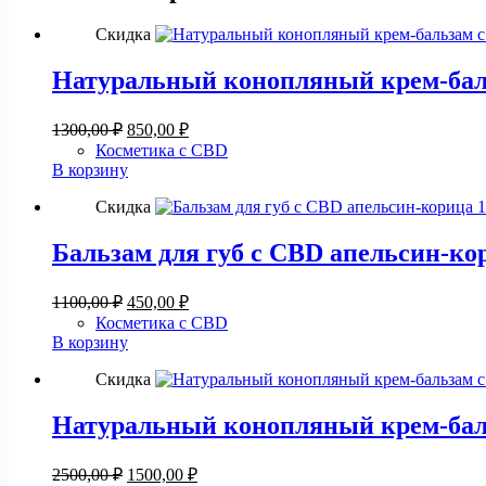
Скидка
Натуральный конопляный крем-баль
Первоначальная
Текущая
1300,00
₽
850,00
₽
цена
цена:
Косметика с CBD
составляла
850,00 ₽.
В корзину
1300,00 ₽.
Скидка
Бальзам для губ с CBD апельсин-ко
Первоначальная
Текущая
1100,00
₽
450,00
₽
цена
цена:
Косметика с CBD
составляла
450,00 ₽.
В корзину
1100,00 ₽.
Скидка
Натуральный конопляный крем-баль
Первоначальная
Текущая
2500,00
₽
1500,00
₽