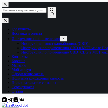
Перейти
к
сути
Ничего
не
найдено
Где купить?
Доставка и оплата
Инструкции по применению
Инструкция изолят каннабидиола(CBD)
Инструкция по применению CBD в МСТ масле Hea
Инструкция по применению CBD+CBG в МСТ масл
Контакты
Корзина
Магазин
Мой аккаунт
Оформление заказа
Политика конфиденциальности
Пользовательское соглашение
Сертификаты
Статьи