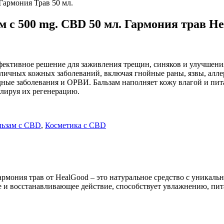
с 500 mg. CBD 50 мл. Гармония трав H
ективное решение для заживления трещин, синяков и улучшения
личных кожных заболеваний, включая гнойные раны, язвы, алле
удные заболевания и ОРВИ. Бальзам наполняет кожу влагой и пи
улируя их регенерацию.
льзам с CBD
,
Косметика с CBD
рмония трав от HealGood – это натуральное средство с уникаль
 и восстанавливающее действие, способствует увлажнению, пит