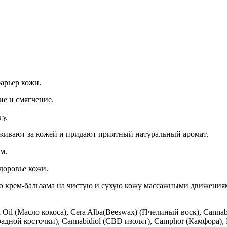
арьер кожи.
е и смягчение.
у.
аживают за кожей и придают приятный натуральный аромат.
м.
доровье кожи.
о крем-бальзама на чистую и сухую кожу массажными движения
 Oil (Масло кокоса), Cera Alba(Beeswax) (Пчелиный воск), Cannab
градной косточки), Cannabidiol (CBD изолят), Camphor (Камфора), 