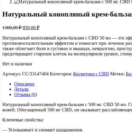
Натуральный конопляный крем-бальзам 
Первоначальная
Текущая
1300,00
₽
850,00
₽
цена
цена:
составляла
Натуральный конопляный крем-бальзам с CBD 50 мл — это эфф
850,00 ₽.
противовоспалительным эффектом и помогает при лечении раз
1300,00 ₽.
также облегчает боли в суставах и мышцах, невралгию, прост
предотвращает старение клеток на молекулярном уровне, стим
Нет в наличии
Артикул:
СС/33147404
Категория:
Косметика с CBD
Метки:
Ба
Описание
Детали
Отзывы (0)
Натуральный конопляный крем-бальзам с 500 мг. CBD 50 мл. Га
кожей. Обогащенный 500 мг CBD, он оказывает расслабляющее
Ключевые свойства:
— Успокаивает и снимает раздражения.