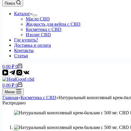
Поиск
Каталог
Масло CBD
Жидкость для вейпа с CBD
Косметика с CBD
Изолят CBD
Где купить?
Доставка и оплата
Контакты
Статьи
Корзина
0,00
₽
0
Корзина
0,00
₽
0
Меню
Главная
Косметика с CBD
Натуральный конопляный крем-баль
Распродано