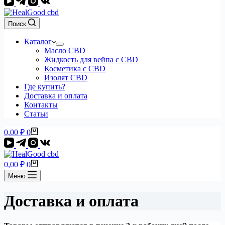
Поиск
Каталог
Масло CBD
Жидкость для вейпа с CBD
Косметика с CBD
Изолят CBD
Где купить?
Доставка и оплата
Контакты
Статьи
Корзина
0,00
₽
0
Корзина
0,00
₽
0
Меню
Доставка и оплата