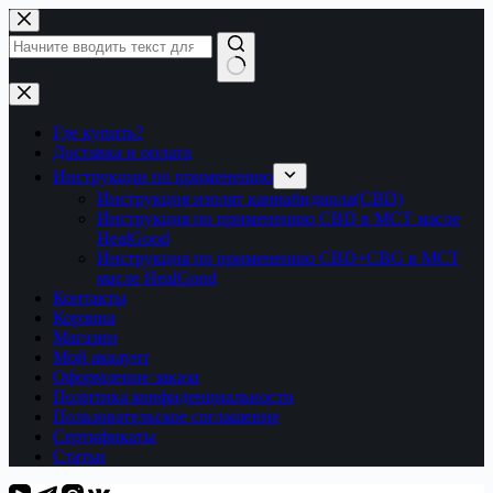
Перейти
к
сути
Ничего
не
найдено
Где купить?
Доставка и оплата
Инструкции по применению
Инструкция изолят каннабидиола(CBD)
Инструкция по применению CBD в МСТ масле
HealGood
Инструкция по применению CBD+CBG в МСТ
масле HealGood
Контакты
Корзина
Магазин
Мой аккаунт
Оформление заказа
Политика конфиденциальности
Пользовательское соглашение
Сертификаты
Статьи