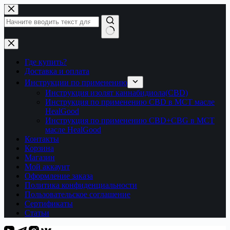
Перейти
к
сути
Ничего
не
найдено
Где купить?
Доставка и оплата
Инструкции по применению
Инструкция изолят каннабидиола(CBD)
Инструкция по применению CBD в МСТ масле
HealGood
Инструкция по применению CBD+CBG в МСТ
масле HealGood
Контакты
Корзина
Магазин
Мой аккаунт
Оформление заказа
Политика конфиденциальности
Пользовательское соглашение
Сертификаты
Статьи