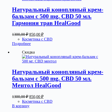
Натуральный конопляный крем-
бальзам с 500 mg. CBD 50 мл.
Гармония трав HealGood
Первоначальная
Текущая
1300,00
₽
850,00
₽
цена
цена:
Косметика с CBD
составляла
850,00 ₽.
Подробнее
1300,00 ₽.
Скидка
Натуральный конопляный крем-
бальзам с 500 mg. CBD 50 мл.
Ментол HealGood
Первоначальная
Текущая
1300,00
₽
850,00
₽
цена
цена:
Косметика с CBD
составляла
850,00 ₽.
В корзину
1300,00 ₽.