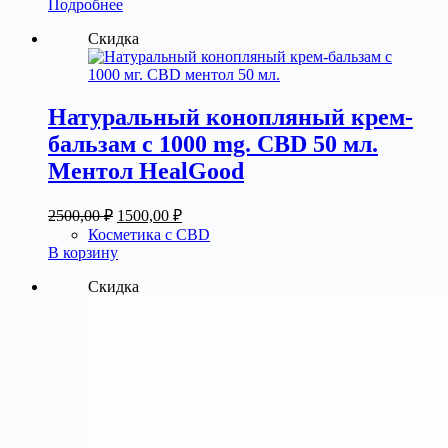
1500,00 ₽.
Подробнее
2500,00 ₽.
Скидка
Натуральный конопляный крем-
бальзам с 1000 mg. CBD 50 мл.
Ментол HealGood
Первоначальная
Текущая
2500,00
₽
1500,00
₽
цена
цена:
Косметика с CBD
составляла
1500,00 ₽.
В корзину
2500,00 ₽.
Скидка