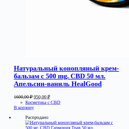
Натуральный конопляный крем-
бальзам с 500 mg. CBD 50 мл.
Апельсин-ваниль HealGood
Первоначальная
Текущая
1600,00
₽
950,00
₽
цена
цена:
Косметика с CBD
составляла
950,00 ₽.
В корзину
1600,00 ₽.
Распродано