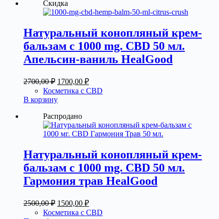
Скидка
Натуральный конопляный крем-
бальзам с 1000 mg. CBD 50 мл.
Апельсин-ваниль HealGood
Первоначальная
Текущая
2700,00
₽
1700,00
₽
цена
цена:
Косметика с CBD
составляла
1700,00 ₽.
В корзину
2700,00 ₽.
Распродано
Натуральный конопляный крем-
бальзам с 1000 mg. CBD 50 мл.
Гармония трав HealGood
Первоначальная
Текущая
2500,00
₽
1500,00
₽
цена
цена:
Косметика с CBD
составляла