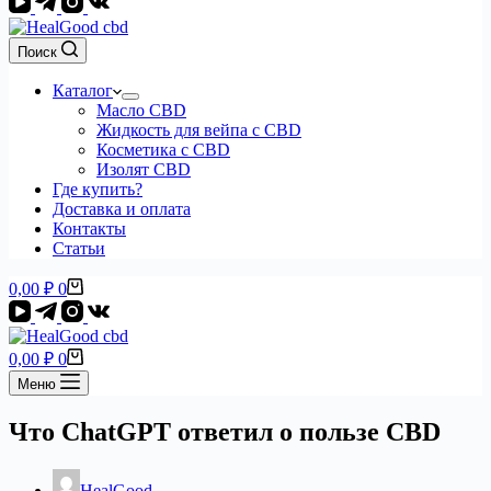
Поиск
Каталог
Масло CBD
Жидкость для вейпа с CBD
Косметика с CBD
Изолят CBD
Где купить?
Доставка и оплата
Контакты
Статьи
Корзина
0,00
₽
0
Корзина
0,00
₽
0
Меню
Что ChatGPT ответил о пользе CBD
HealGood