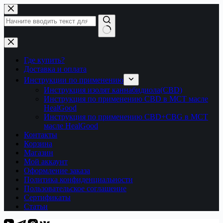
Перейти
к
сути
Ничего
не
найдено
Где купить?
Доставка и оплата
Инструкции по применению
Инструкция изолят каннабидиола(CBD)
Инструкция по применению CBD в МСТ масле
HealGood
Инструкция по применению CBD+CBG в МСТ
масле HealGood
Контакты
Корзина
Магазин
Мой аккаунт
Оформление заказа
Политика конфиденциальности
Пользовательское соглашение
Сертификаты
Статьи