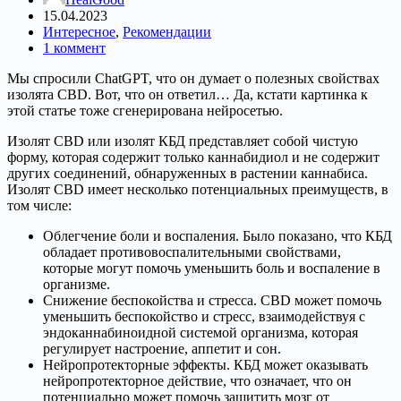
15.04.2023
Интересное
,
Рекомендации
1 коммент
Мы спросили ChatGPT, что он думает о полезных свойствах
изолята CBD. Вот, что он ответил… Да, кстати картинка к
этой статье тоже сгенерирована нейросетью.
Изолят CBD или изолят КБД представляет собой чистую
форму, которая содержит только каннабидиол и не содержит
других соединений, обнаруженных в растении каннабиса.
Изолят CBD имеет несколько потенциальных преимуществ, в
том числе:
Облегчение боли и воспаления. Было показано, что КБД
обладает противовоспалительными свойствами,
которые могут помочь уменьшить боль и воспаление в
организме.
Снижение беспокойства и стресса. CBD может помочь
уменьшить беспокойство и стресс, взаимодействуя с
эндоканнабиноидной системой организма, которая
регулирует настроение, аппетит и сон.
Нейропротекторные эффекты. КБД может оказывать
нейропротекторное действие, что означает, что он
потенциально может помочь защитить мозг от