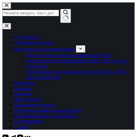
Перейти
к
сути
Ничего
не
найдено
Где купить?
Доставка и оплата
Инструкции по применению
Инструкция изолят каннабидиола(CBD)
Инструкция по применению CBD в МСТ масле
HealGood
Инструкция по применению CBD+CBG в МСТ
масле HealGood
Контакты
Корзина
Магазин
Мой аккаунт
Оформление заказа
Политика конфиденциальности
Пользовательское соглашение
Сертификаты
Статьи