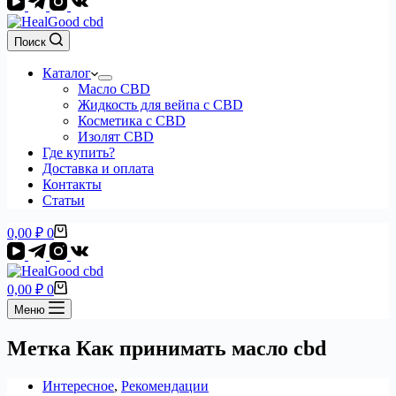
Поиск
Каталог
Масло CBD
Жидкость для вейпа с CBD
Косметика с CBD
Изолят CBD
Где купить?
Доставка и оплата
Контакты
Статьи
Корзина
0,00
₽
0
Корзина
0,00
₽
0
Меню
Метка
Как принимать масло cbd
Интересное
,
Рекомендации