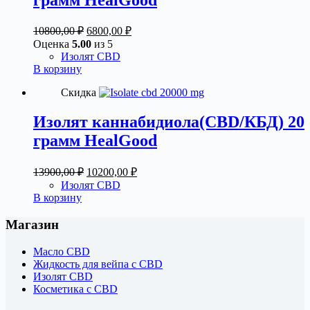
Первоначальная
Текущая
10800,00
₽
6800,00
₽
цена
цена:
Оценка
5.00
из 5
составляла
6800,00 ₽.
Изолят CBD
10800,00 ₽.
В корзину
Скидка
Изолят каннабидиола(CBD/КБД) 20
грамм HealGood
Первоначальная
Текущая
13900,00
₽
10200,00
₽
цена
цена:
Изолят CBD
составляла
10200,00 ₽.
В корзину
13900,00 ₽.
Магазин
Масло CBD
Жидкость для вейпа с CBD
Изолят CBD
Косметика с CBD