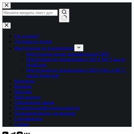
Перейти
к
сути
Ничего
не
найдено
Где купить?
Доставка и оплата
Инструкции по применению
Инструкция изолят каннабидиола(CBD)
Инструкция по применению CBD в МСТ масле
HealGood
Инструкция по применению CBD+CBG в МСТ
масле HealGood
Контакты
Корзина
Магазин
Мой аккаунт
Оформление заказа
Политика конфиденциальности
Пользовательское соглашение
Сертификаты
Статьи