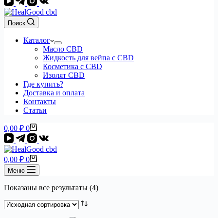
Поиск
Каталог
Масло CBD
Жидкость для вейпа с CBD
Косметика с CBD
Изолят CBD
Где купить?
Доставка и оплата
Контакты
Статьи
Корзина
0,00
₽
0
Корзина
0,00
₽
0
Меню
Показаны все результаты (4)