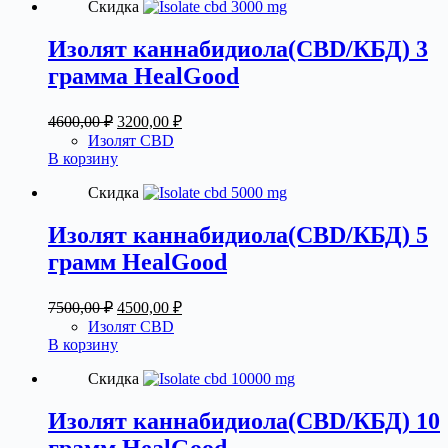
Скидка
Изолят каннабидиола(CBD/КБД) 3
грамма HealGood
Первоначальная
Текущая
4600,00
₽
3200,00
₽
цена
цена:
Изолят CBD
составляла
3200,00 ₽.
В корзину
4600,00 ₽.
Скидка
Изолят каннабидиола(CBD/КБД) 5
грамм HealGood
Первоначальная
Текущая
7500,00
₽
4500,00
₽
цена
цена:
Изолят CBD
составляла
4500,00 ₽.
В корзину
7500,00 ₽.
Скидка
Изолят каннабидиола(CBD/КБД) 10
грамм HealGood