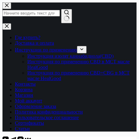
Перейти
к
сути
Ничего
не
найдено
Где купить?
Доставка и оплата
Инструкции по применению
Инструкция изолят каннабидиола(CBD)
Инструкция по применению CBD в МСТ масле
HealGood
Инструкция по применению CBD+CBG в МСТ
масле HealGood
Контакты
Корзина
Магазин
Мой аккаунт
Оформление заказа
Политика конфиденциальности
Пользовательское соглашение
Сертификаты
Статьи