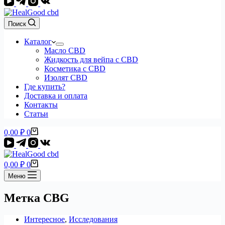
Поиск
Каталог
Масло CBD
Жидкость для вейпа с CBD
Косметика с CBD
Изолят CBD
Где купить?
Доставка и оплата
Контакты
Статьи
Корзина
0,00
₽
0
Корзина
0,00
₽
0
Меню
Метка
CBG
Интересное
,
Исследования